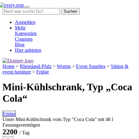
Suchen
Anmelden
Mehr
Kategorien
Coupons
Blog
Hier anbieten
Home
>
Rheinland-Pfalz
>
Worms
>
Event Supplies
>
Sitting &
event furniture
>
Fridge
Mini-Kühlschrank, Typ „Coca
Cola“
Fridge
Unser Mini-Kühlschrank vom Typ "Coca Cola" mit 48 l
Fassungsvermögen
2200
/ Tag