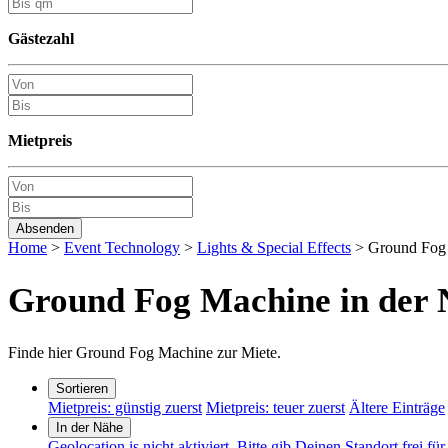
Gästezahl
Mietpreis
Absenden
Home
>
Event Technology
>
Lights & Special Effects
> Ground Fog
Ground Fog Machine in der 
Finde hier Ground Fog Machine zur Miete.
Sortieren
Mietpreis: günstig zuerst
Mietpreis: teuer zuerst
Ältere Einträge
In der Nähe
Geolocation is nicht aktiviert. Bitte gib Deinen Standort frei fü